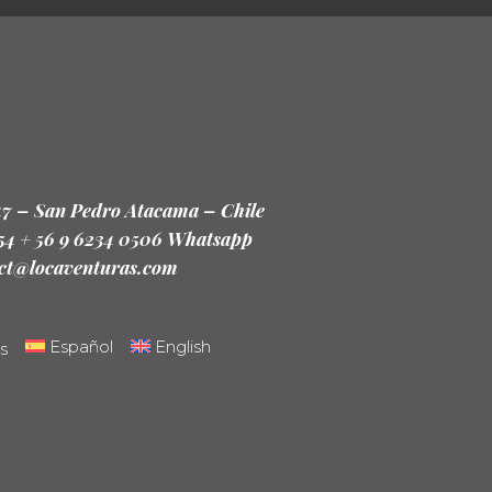
47 – San Pedro Atacama – Chile
 54 + 56 9 6234 0506 Whatsapp
ct@locaventuras.com
Español
English
s