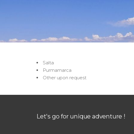
Salta
Purmamarca
Other upon request
Let's go for unique adventure !