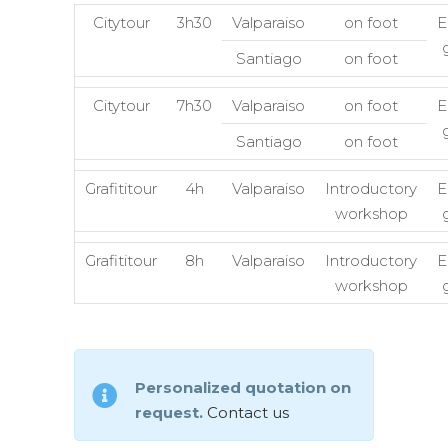
Citytour
3h30
Valparaiso
on foot
E
Santiago
on foot
Citytour
7h30
Valparaiso
on foot
E
Santiago
on foot
Grafititour
4h
Valparaiso
Introductory
E
workshop
Grafititour
8h
Valparaiso
Introductory
E
workshop
Personalized quotation on
request.
Contact us