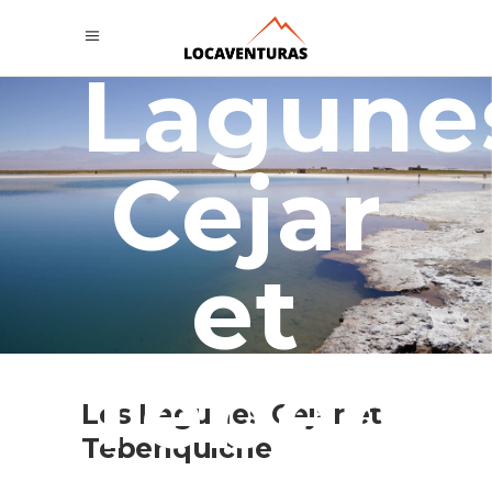
Les
Lagune
Cejar
et
Tebenq
Les Lagunes Cejar et
Tebenquiche