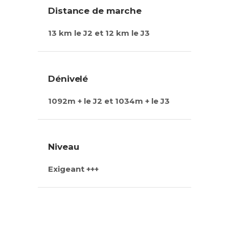
Distance de marche
13 km le J2 et 12 km le J3
Dénivelé
1092m + le J2 et 1034m + le J3
Niveau
Exigeant +++