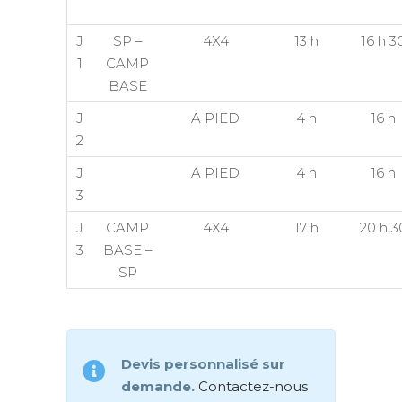
J
SP –
4X4
13 h
16 h 3
1
CAMP
BASE
J
A PIED
4 h
16 h
2
J
A PIED
4 h
16 h
3
J
CAMP
4X4
17 h
20 h 3
3
BASE –
SP
Devis personnalisé sur
demande.
Contactez-nous